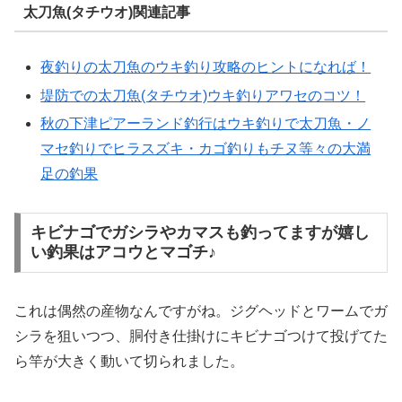
太刀魚(タチウオ)関連記事
夜釣りの太刀魚のウキ釣り攻略のヒントになれば！
堤防での太刀魚(タチウオ)ウキ釣りアワセのコツ！
秋の下津ピアーランド釣行はウキ釣りで太刀魚・ノ
マセ釣りでヒラスズキ・カゴ釣りもチヌ等々の大満
足の釣果
キビナゴでガシラやカマスも釣ってますが嬉し
い釣果はアコウとマゴチ♪
これは偶然の産物なんですがね。ジグヘッドとワームでガ
シラを狙いつつ、胴付き仕掛けにキビナゴつけて投げてた
ら竿が大きく動いて切られました。