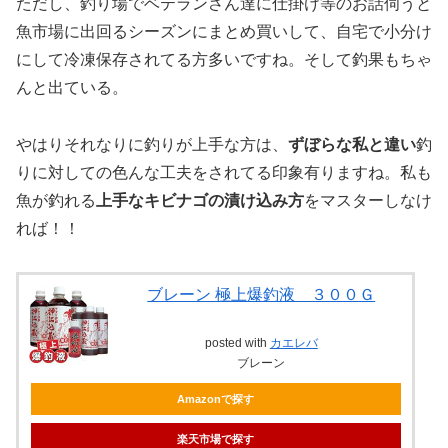
ただし、釣り場でベテランさん達に仕掛け等のお話伺うと
魚市場に出回るシーズンにまとめ買いして、自宅で小分け
にして冷凍保存されてる方多いですね。そして釣果もちゃ
んと出ている。
やはりそれなりに釣りが上手な方は、
ずぼらな私と違い
釣
りに対しての色んな工夫をされてる印象有りますね。私も
魚が釣れる
上手なキビナゴの漬け込み方
をマスターしなけ
れば！！
ブレーン 極上爆釣液 ３００Ｇ
posted with
カエレバ
ブレーン
Amazonで探す
楽天市場で探す