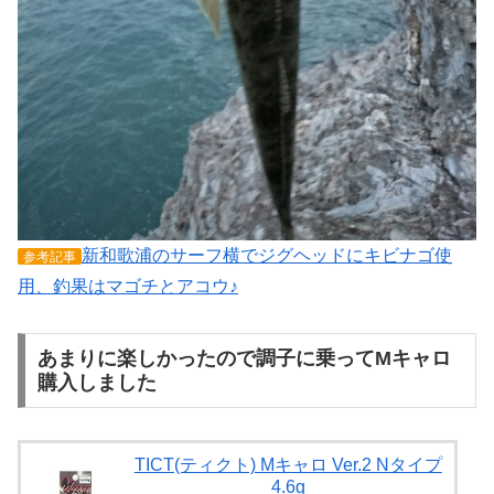
新和歌浦のサーフ横でジグヘッドにキビナゴ使
参考記事
用、釣果はマゴチとアコウ♪
あまりに楽しかったので調子に乗ってMキャロ
購入しました
TICT(ティクト) Mキャロ Ver.2 Nタイプ
4.6g