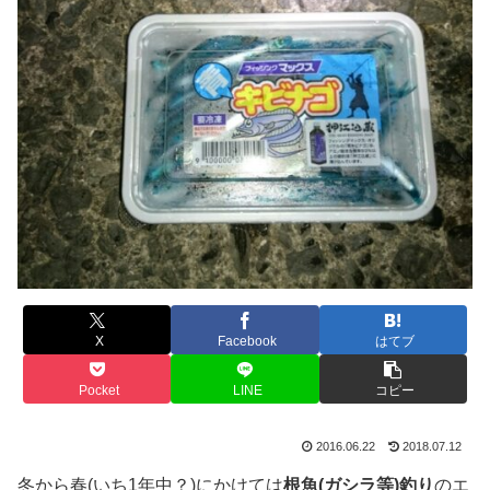
X
Facebook
はてブ
Pocket
LINE
コピー
2016.06.22
2018.07.12
冬から春(いち1年中？)にかけては
根魚(ガシラ等)釣り
のエ