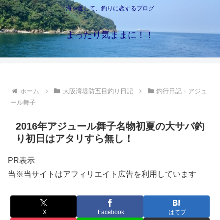
海を愛して、釣りに恋するブログ
まったり気ままに！！
ホーム
大阪湾堤防五目釣り日記
釣行日記・アジュ
ール舞子
2016年アジュール舞子名物初夏の大サバ釣
り初日はアタリすら無し！
PR表示
当※当サイトはアフィリエイト広告を利用しています
X
Facebook
はてブ