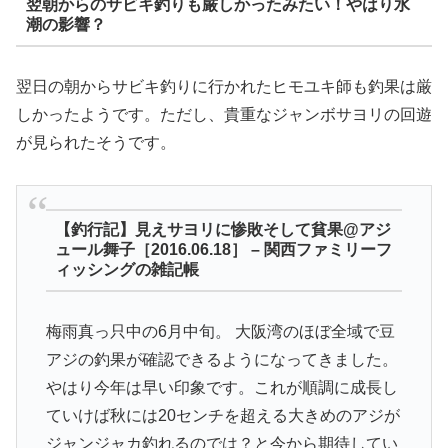
翌朝からのサビキ釣りも厳しかったみたい！やはり水
潮の影響？
翌日の朝からサビキ釣りに行かれたヒモユキ師も釣果は厳
しかったようです。ただし、貴重なジャンボサヨリの回遊
が見られたそうです。
【釣行記】見えサヨリに惨敗そして貧果@アジ
ュール舞子［2016.06.18］ – 関西ファミリーフ
ィッシングの雑記帳
梅雨真っ只中の6月中旬。 大阪湾のほぼ全域で豆
アジの釣果が確認できるようになってきました。
やはり今年は早い印象です。これが順調に成長し
ていけば秋には20センチを超える大きめのアジが
ジャンジャカ釣れるのでは？と今から期待してい