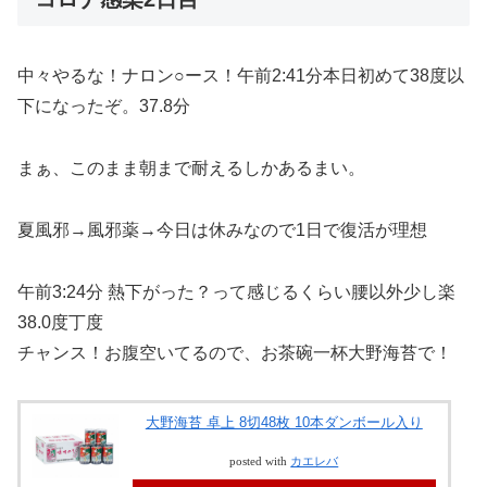
中々やるな！ナロン○ース！午前2:41分本日初めて38度以
下になったぞ。37.8分
まぁ、このまま朝まで耐えるしかあるまい。
夏風邪→風邪薬→今日は休みなので1日で復活が理想
午前3:24分 熱下がった？って感じるくらい腰以外少し楽
38.0度丁度
チャンス！お腹空いてるので、お茶碗一杯大野海苔で！
大野海苔 卓上 8切48枚 10本ダンボール入り
posted with
カエレバ