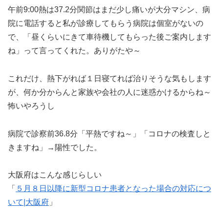
午前9:00熱は37.2分関節はまだ少し痛いが大分マシン、病
院に電話すると私が診療してもらう病院は個室がないの
で、「昼くらいにきて車待機してもらった後ご案内します
ね」って言ってくれた。ありがたや～
これだけ、熱下がれば１日寝てれば治りそうな気もします
が、何か分からんと家族や会社の人に迷惑かけるからね～
怖いやろうし
病院で診察前36.8分「平熱ですね～」「コロナの検査しと
きますね」→陽性でした。
大阪府はこんな感じらしい
「
５月８日以降に新型コロナ患者となった場合の対応につ
いて|大阪府
」