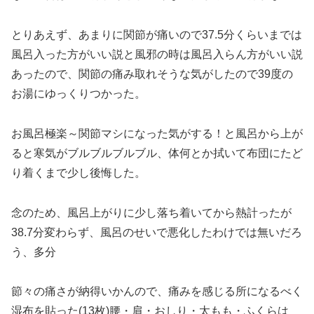
とりあえず、あまりに関節が痛いので37.5分くらいまでは
風呂入った方がいい説と風邪の時は風呂入らん方がいい説
あったので、関節の痛み取れそうな気がしたので39度の
お湯にゆっくりつかった。
お風呂極楽～関節マシになった気がする！と風呂から上が
ると寒気がブルブルブルブル、体何とか拭いて布団にたど
り着くまで少し後悔した。
念のため、風呂上がりに少し落ち着いてから熱計ったが
38.7分変わらず、風呂のせいで悪化したわけでは無いだろ
う、多分
節々の痛さが納得いかんので、痛みを感じる所になるべく
湿布を貼った(13枚)腰・肩・おしり・太もも・ふくらは