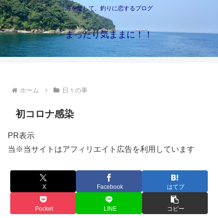
海を愛して、釣りに恋するブログ
まったり気ままに！！
ホーム
日々の事
初コロナ感染
PR表示
当※当サイトはアフィリエイト広告を利用しています
X
Facebook
はてブ
Pocket
LINE
コピー