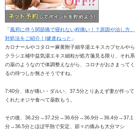
「
風邪に伴う関節痛で寝れない程痛い！？原因や治し方、
対処法をご紹介！|健達ねっと
」
カロナールやコタロー麻黄附子細辛湯エキスカプセルやら
クラシエ補中益気湯エキス細粒が処方箋見る限り、それ系
の薬のようなので体調整えながら、コロナがおさまってく
るの待つしか無さそうですね。
7:40分、体が痛い・ダルい、37.5分とりあえず妻が作って
くれたオジヤ食べて薬飲もう。
その後、36.2分→37.2分→36.6分→36.9分→36.4分→37.1
分→36.5分とほぼ平熱で安定、節々の痛みも大分マシ