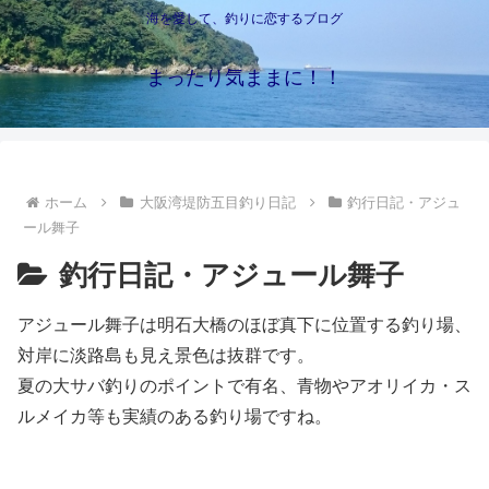
海を愛して、釣りに恋するブログ
まったり気ままに！！
ホーム
大阪湾堤防五目釣り日記
釣行日記・アジュ
ール舞子
釣行日記・アジュール舞子
アジュール舞子は明石大橋のほぼ真下に位置する釣り場、
対岸に淡路島も見え景色は抜群です。
夏の大サバ釣りのポイントで有名、青物やアオリイカ・ス
ルメイカ等も実績のある釣り場ですね。