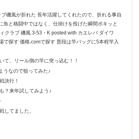
ラブ磯風が折れた 長年活躍してくれたので、折れる事自
に魚と格闘中ではなく、仕掛けを投げた瞬間ポキッと
ラブ 磯風 3-53・K posted with カエレバ ダイワ
探す 楽天市場で探す 価格.comで探す 普段は竿バッグに5本程竿入
いて、リール側の竿に突っ込む！！
ようなので狙ってみた♪
戦決行！
も？来年試してみよう♪
♪
戦してました。