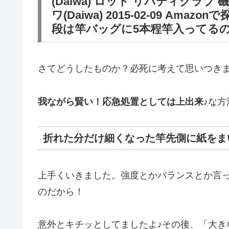
(Daiwa) ロッド リバティクラブ 磯風 
ワ(Daiwa) 2015-02-09 Ama
段は竿バッグに5本程竿入ってる
さてどうしたものか？必死に考えて思いつきま
我ながら賢い！応急処置としては上出来♪
な方
折れた分だけ細くなった竿先側に紙をま
上手くいきました。強度とかバランスとか言
のだから！
意外とキチッとしてましたよ♪その後、「大き