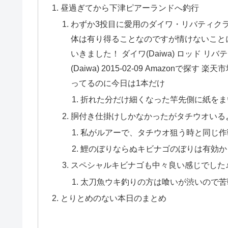
昼過ぎてから下津ピアーランドへ釣行
わずか3投目に愛用のダイワ・リバティク
体は有り得ることなのですが情けないこと
いきました！ ダイワ(Daiwa) ロッド リバティク
(Daiwa) 2015-02-09 Amazonで
ってるのに今日は1本だけ
折れた分だけ細くなった竿先側に紙をま
胴付き仕掛けしかなかったがタチウオいる
私がルアーで、タチウオ狙う時と同じ作
鯉のぼりならぬキビナゴのぼりは有効か
スペシャルキビナゴも中々良い感じでした
太刀魚ウキ釣りの方は喰いが渋いので苦
とりとめのない本日のまとめ