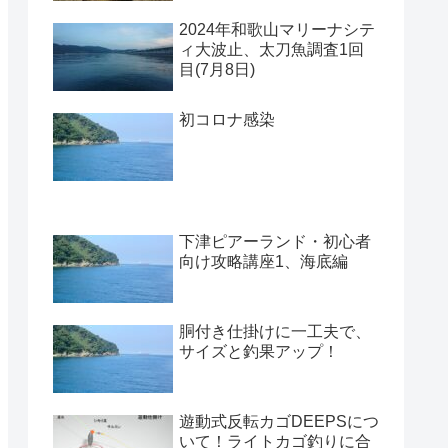
2024年和歌山マリーナシテ
ィ大波止、太刀魚調査1回
目(7月8日)
初コロナ感染
下津ピアーランド・初心者
向け攻略講座1、海底編
胴付き仕掛けに一工夫で、
サイズと釣果アップ！
遊動式反転カゴDEEPSにつ
いて！ライトカゴ釣りに合