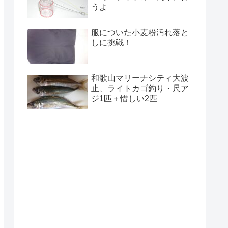
うよ
服についた小麦粉汚れ落と
しに挑戦！
和歌山マリーナシティ大波
止、ライトカゴ釣り・尺ア
ジ1匹＋惜しい2匹