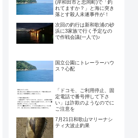
(岸和田市と忠岡町)で「釣
れてますか？」と海に突き
落とす殺人未遂事件が！
次回の釣行は新和歌浦の砂
浜に3家族で行く予定なの
で作戦会議(一人で)♪
国立公園にトレーラーハウ
ス？心配
「ドコモ、ご利用停止、固
定電話で番号押して下さ
い」は詐欺のようなのでに
ご注意を
7月21日和歌山マリーナシ
ティ大波止釣果