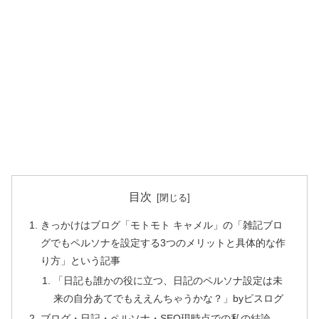
目次
きっかけはブログ「モトモト キャメル」の「雑記ブロ
グでもペルソナを設定する3つのメリットと具体的な作
り方」という記事
「日記も誰かの役に立つ、日記のペルソナ設定は未
来の自分あてでもええんちゃうかな？」byピスログ
ブログ・日記・ペルソナ・SEO現時点での私の結論