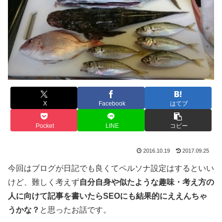
X
Facebook
はてブ
Pocket
LINE
コピー
2016.10.19
2017.09.25
今回はブログが日記でも良くてペルソナ設定はするといい
けど、難しく考えず
自分自身や似たような趣味・考え方の
人に向けて記事を書いたらSEOにも結果的にええんちゃ
うかな？
と思ったお話です。