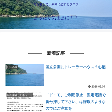
海を愛して、釣りに恋するブログ
まったり気ままに！！
新着記事
国立公園にトレーラーハウス？心配
日々の事
2026.05.04
「ドコモ、ご利用停止、固定電話で
私が体験したネットトラブル達・ほぼ自分のミス
番号押して下さい」は詐欺のような
のでにご注意を