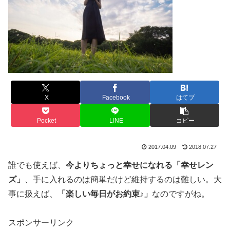
X
Facebook
はてブ
Pocket
LINE
コピー
2017.04.09
2018.07.27
誰でも使えば、
今よりちょっと幸せになれる「幸せレン
ズ」
、手に入れるのは簡単だけど維持するのは難しい。大
事に扱えば、
「楽しい毎日がお約束♪」
なのですがね。
スポンサーリンク