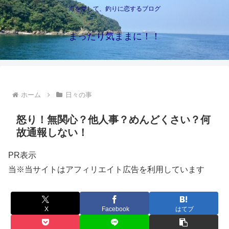
海を愛して、釣りに恋するブログ
まったり気ままに！！
ホーム
日々の事
怒り！無関心？他人事？めんどくさい？何
故通報しない！
PR表示
当※当サイトはアフィリエイト広告を利用しています
X
Facebook
はてブ