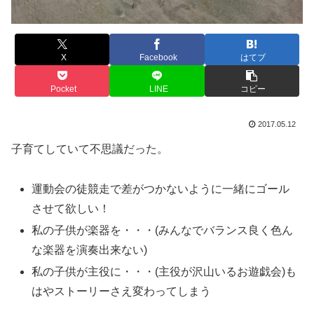
X
Facebook
はてブ
Pocket
LINE
コピー
2017.05.12
子育てしていて不思議だった。
運動会の徒競走で差がつかないように一緒にゴール
させて欲しい！
私の子供が楽器を・・・(みんなでバランス良く色ん
な楽器を演奏出来ない)
私の子供が主役に・・・(主役が沢山いるお遊戯会)も
はやストーリーさえ変わってしまう