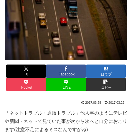
X
Facebook
はてブ
Pocket
LINE
コピー
2017.03.28
2017.03.29
「ネットトラブル・通販トラブル」他人事のようにテレビ
や新聞・ネットで見ていた事が次から次へと自分におこり
ます(注意不足によるミスなんですがね)