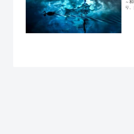
～和
り、