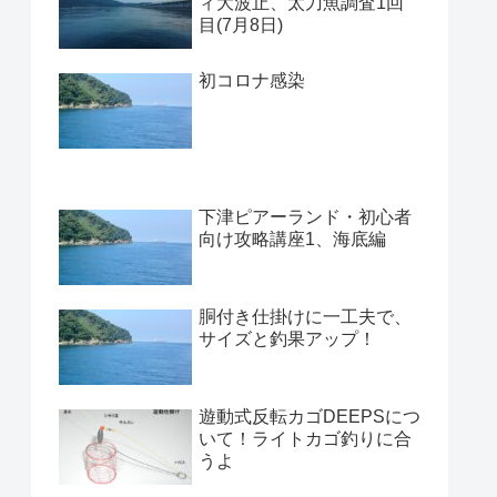
ィ大波止、太刀魚調査1回
目(7月8日)
初コロナ感染
下津ピアーランド・初心者
向け攻略講座1、海底編
胴付き仕掛けに一工夫で、
サイズと釣果アップ！
遊動式反転カゴDEEPSにつ
いて！ライトカゴ釣りに合
うよ