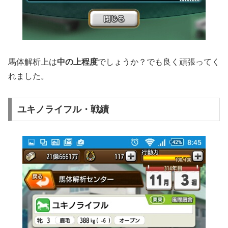
馬体解析上は
中の上程度
でしょうか？でも良く頑張ってく
れました。
ユキノライフル・戦績