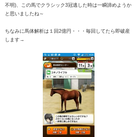
不明)、この馬でクラシック3冠逃した時は一瞬諦めようか
と思いましたね～
ちなみに馬体解析は１回2億円・・・毎回してたら即破産
します→