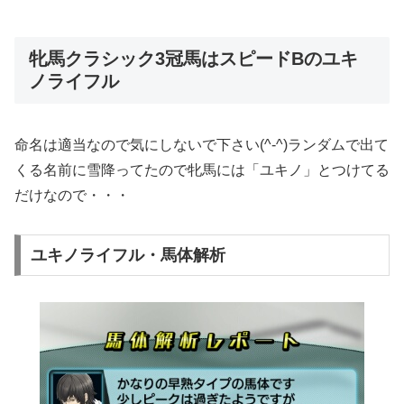
牝馬クラシック3冠馬はスピードBのユキ
ノライフル
命名は適当なので気にしないで下さい(^-^)ランダムで出て
くる名前に雪降ってたので牝馬には「ユキノ」とつけてる
だけなので・・・
ユキノライフル・馬体解析