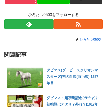
0
ひろたつ0503をフォローする
ひろたつ0503
関連記事
ダビマス(ダービースタリオンマ
スターズ)初の白馬(白毛馬)|1287
年目
ダビマス・超凄馬記念(ガチャ)に
初挑戦はアタリ？外れ？|1617年