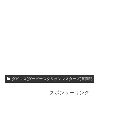
ダビマス(ダービースタリオンマスターズ)奮闘記
スポンサーリンク