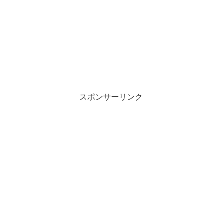
スポンサーリンク