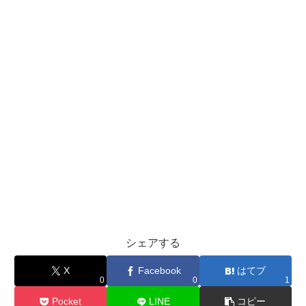
シェアする
X
Facebook
はてブ
0
0
1
Pocket
LINE
コピー