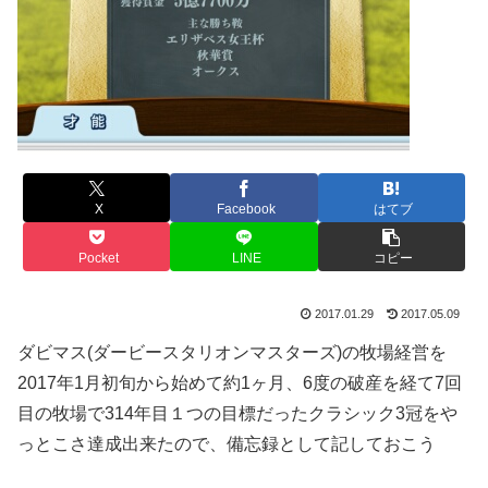
X
Facebook
はてブ
Pocket
LINE
コピー
2017.01.29
2017.05.09
ダビマス(ダービースタリオンマスターズ)の牧場経営を
2017年1月初旬から始めて約1ヶ月、6度の破産を経て7回
目の牧場で314年目１つの目標だったクラシック3冠をや
っとこさ達成出来たので、備忘録として記しておこう