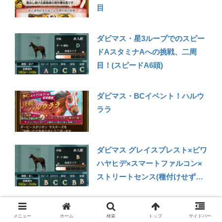
目
ダビマス・星3ループでのスピー
ドAスタミナAへの挑戦、二周
目！(スピードA6頭)
ダビマス・BCイベント！ハルウ
ララ
ダビマス グレイスプレスト×ビワ
ハヤヒデ×スマートファルコン×
ストリートセンス(種付けせず！)
に挑戦
ダビマス ハーベストムーン×ノヴ
メニュー
ホーム
検索
トップ
サイドバー
ェリスト×ストラヴィンスキー×